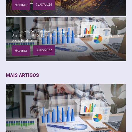
12/07/2024
Accurate
Curiosidade
,
Sem categoria
,
Tecnologia
Analista de BI X Cientista de Dados: Conheça as Diferenças entre
esses Profissionais
30/05/2022
Accurate
MAIS ARTIGOS