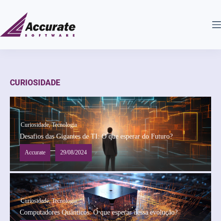
CURIOSIDADE
Curiosidade
,
Tecnologia
Desafios das Gigantes de TI: O que esperar do Futuro?
29/08/2024
Accurate
Curiosidade
,
Tecnologia
Computadores Quânticos: O que esperar dessa evolução?