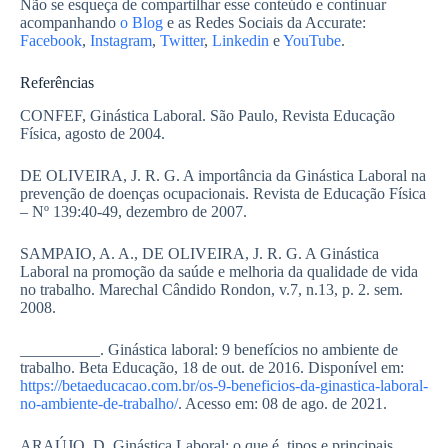
Não se esqueça de compartilhar esse conteúdo e continuar
acompanhando
o Blog
e as Redes Sociais da Accurate:
Facebook
,
Instagram
,
Twitter
,
Linkedin
e
YouTube
.
Referências
CONFEF, Ginástica Laboral. São Paulo, Revista Educação
Física, agosto de 2004.
DE OLIVEIRA, J. R. G. A importância da Ginástica Laboral na
prevenção de doenças ocupacionais. Revista de Educação Física
– Nº 139:40-49, dezembro de 2007.
SAMPAIO, A. A., DE OLIVEIRA, J. R. G. A Ginástica
Laboral na promoção da saúde e melhoria da qualidade de vida
no trabalho. Marechal Cândido Rondon, v.7, n.13, p. 2. sem.
2008.
__________. Ginástica laboral: 9 benefícios no ambiente de
trabalho. Beta Educação, 18 de out. de 2016. Disponível em:
https://betaeducacao.com.br/os-9-beneficios-da-ginastica-laboral-
no-ambiente-de-trabalho/
. Acesso em: 08 de ago. de 2021.
ARAÚJO, D. Ginástica Laboral: o que é, tipos e principais