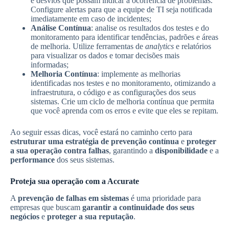
e desvios que possam indicar a ocorrência de problemas.
Configure alertas para que a equipe de TI seja notificada
imediatamente em caso de incidentes;
Análise Contínua
: analise os resultados dos testes e do
monitoramento para identificar tendências, padrões e áreas
de melhoria. Utilize ferramentas de
analytics
e relatórios
para visualizar os dados e tomar decisões mais
informadas;
Melhoria Contínua
: implemente as melhorias
identificadas nos testes e no monitoramento, otimizando a
infraestrutura, o código e as configurações dos seus
sistemas. Crie um ciclo de melhoria contínua que permita
que você aprenda com os erros e evite que eles se repitam.
Ao seguir essas dicas, você estará no caminho certo para
estruturar uma estratégia de prevenção contínua
e
proteger
a sua operação contra falhas
, garantindo a
disponibilidade
e a
performance
dos seus sistemas.
Proteja sua operação com a Accurate
A
prevenção de falhas em sistemas
é uma prioridade para
empresas que buscam
garantir a continuidade dos seus
negócios
e
proteger a sua reputação
.