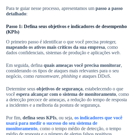
Para te guiar nesse processo, apresentamos um
passo a passo
detalhado
:
Passo 1: Defina seus objetivos e indicadores de desempenho
(KPIs)
O primeiro passo é identificar o que você precisa proteger,
mapeando os ativos mais críticos da sua empresa
, como
dados confidenciais, sistemas de produção e aplicações
web
.
Em seguida, defina
quais ameaças você precisa monitorar
,
considerando os tipos de ataques mais relevantes para o seu
negócio, como
ransomware
,
phishing
e ataques DDoS.
Determine seus
objetivos de segurança
, estabelecendo o que
você
espera alcançar com o sistema de monitoramento
, como
a detecção precoce de ameaças, a redução do tempo de resposta
a incidentes e a melhoria da postura de segurança.
Por fim,
defina seus KPIs
, ou seja,
os indicadores que você
usará para medir o sucesso do seu sistema de
monitoramento
, como o tempo médio de detecção, o tempo
médio de resposta e o número de alertas falsos positivos.