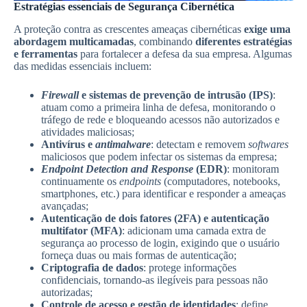
Estratégias essenciais de Segurança Cibernética
A proteção contra as crescentes ameaças cibernéticas
exige uma
abordagem multicamadas
, combinando
diferentes estratégias
e ferramentas
para fortalecer a defesa da sua empresa. Algumas
das medidas essenciais incluem:
Firewall
e sistemas de prevenção de intrusão (IPS)
:
atuam como a primeira linha de defesa, monitorando o
tráfego de rede e bloqueando acessos não autorizados e
atividades maliciosas;
Antivírus e
antimalware
: detectam e removem
softwares
maliciosos que podem infectar os sistemas da empresa;
Endpoint Detection and Response
(EDR)
: monitoram
continuamente os
endpoints
(computadores, notebooks,
smartphones, etc.) para identificar e responder a ameaças
avançadas;
Autenticação de dois fatores (2FA) e autenticação
multifator (MFA)
: adicionam uma camada extra de
segurança ao processo de login, exigindo que o usuário
forneça duas ou mais formas de autenticação;
Criptografia de dados
: protege informações
confidenciais, tornando-as ilegíveis para pessoas não
autorizadas;
Controle de acesso e gestão de identidades
: define