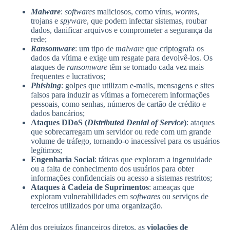
Malware
:
softwares
maliciosos, como vírus,
worms
,
trojans e
spyware
, que podem infectar sistemas, roubar
dados, danificar arquivos e comprometer a segurança da
rede;
Ransomware
: um tipo de
malware
que criptografa os
dados da vítima e exige um resgate para devolvê-los. Os
ataques de
ransomware
têm se tornado cada vez mais
frequentes e lucrativos;
Phishing
: golpes que utilizam e-mails, mensagens e sites
falsos para induzir as vítimas a fornecerem informações
pessoais, como senhas, números de cartão de crédito e
dados bancários;
Ataques DDoS (
Distributed Denial of Service
)
: ataques
que sobrecarregam um servidor ou rede com um grande
volume de tráfego, tornando-o inacessível para os usuários
legítimos;
Engenharia Social
: táticas que exploram a ingenuidade
ou a falta de conhecimento dos usuários para obter
informações confidenciais ou acesso a sistemas restritos;
Ataques à Cadeia de Suprimentos
: ameaças que
exploram vulnerabilidades em
softwares
ou serviços de
terceiros utilizados por uma organização.
Além dos prejuízos financeiros diretos, as
violações de