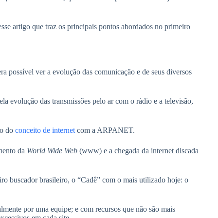
esse artigo que traz os principais pontos abordados no primeiro
ra possível ver a evolução das comunicação e de seus diversos
a evolução das transmissões pelo ar com o rádio e a televisão,
to do
conceito de internet
com a ARPANET.
imento da
World Wide Web
(www) e a chegada da internet discada
 buscador brasileiro, o “Cadê” com o mais utilizado hoje: o
almente por uma equipe; e com recursos que não são mais
excessivos em cada site.