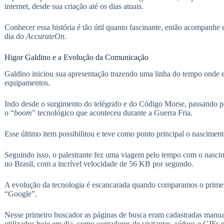
internet, desde sua criação até os dias atuais.
Conhecer essa história é tão útil quanto fascinante, então acompanhe 
dia do
AccurateOn
.
Higor Galdino e a Evolução da Comunicação
Galdino iniciou sua apresentação trazendo uma linha do tempo onde e
equipamentos.
Indo desde o surgimento do telégrafo e do Código Morse, passando pel
o “
boom
” tecnológico que aconteceu durante a Guerra Fria.
Esse último item possibilitou e teve como ponto principal o nascimen
Seguindo isso, o palestrante fez uma viagem pelo tempo com o nasc
no Brasil, com a incrível velocidade de 56 KB por segundo.
A evolução da tecnologia é escancarada quando comparamos o primeiro
“Google”.
Nesse primeiro buscador as páginas de busca eram cadastradas manu
utilizados hoje em dia, como contadores de visitantes, vídeos e GIFs 