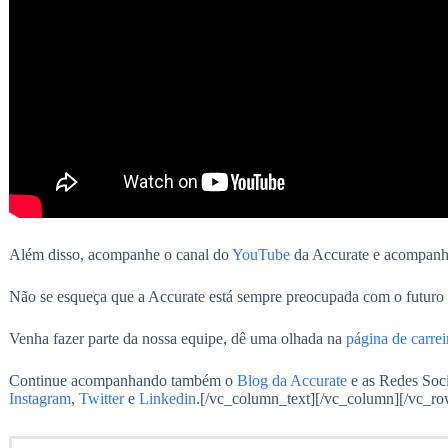
Além disso, acompanhe o canal do
YouTube
da Accurate e acompanhe
Não se esqueça que a Accurate está sempre preocupada com o futuro
Venha fazer parte da nossa equipe, dê uma olhada na
página de carrei
Continue acompanhando também o
Blog da Accurate
e as Redes Soci
Instagram
,
Twitter
e
Linkedin
.
[/vc_column_text][/vc_column][/vc_ro