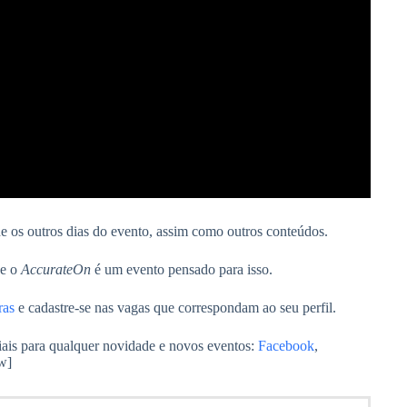
 os outros dias do evento, assim como outros conteúdos.
 e o
AccurateOn
é um evento pensado para isso.
ras
e cadastre-se nas vagas que correspondam ao seu perfil.
ais para qualquer novidade e novos eventos:
Facebook
,
w]