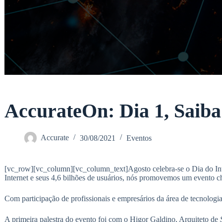
AccurateOn: Dia 1, Saiba
Accurate
30/08/2021
Eventos
[vc_row][vc_column][vc_column_text]
Agosto celebra-se o Dia do In
Internet e seus 4,6 bilhões de usuários, nós promovemos um evento
Com participação de profissionais e empresários da área de tecnologi
A primeira palestra do evento foi com o Higor Galdino, Arquiteto de