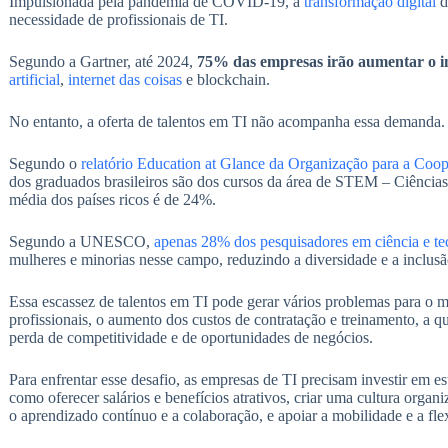
Impulsionada pela pandemia de COVID-19, a
transformação digital
d
necessidade de profissionais de TI.
Segundo a Gartner, até 2024,
75% das empresas irão aumentar o in
artificial
,
internet das coisas
e blockchain.
No entanto, a oferta de talentos em TI não acompanha essa demanda.
Segundo o
relatório Education at Glance da Organização para a C
dos graduados brasileiros são dos cursos da área de STEM – Ciências
média dos países ricos é de 24%.
Segundo a UNESCO,
apenas 28% dos pesquisadores em ciência e te
mulheres e minorias nesse campo, reduzindo a diversidade e a inclusã
Essa escassez de talentos em TI pode gerar vários problemas para o 
profissionais, o aumento dos custos de contratação e treinamento, a q
perda de competitividade e de oportunidades de negócios.
Para enfrentar esse desafio, as empresas de TI precisam investir em e
como oferecer salários e benefícios atrativos, criar uma cultura organ
o aprendizado contínuo e a colaboração, e apoiar a mobilidade e a flex