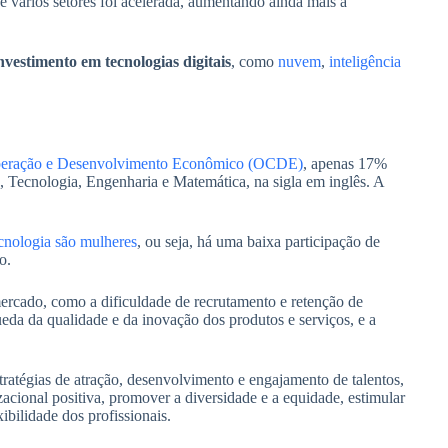
e vários setores foi acelerada, aumentando ainda mais a
vestimento em tecnologias digitais
, como
nuvem
,
inteligência
ooperação e Desenvolvimento Econômico (OCDE)
, apenas 17%
, Tecnologia, Engenharia e Matemática, na sigla em inglês. A
cnologia são mulheres
, ou seja, há uma baixa participação de
o.
mercado, como a dificuldade de recrutamento e retenção de
ueda da qualidade e da inovação dos produtos e serviços, e a
stratégias de atração, desenvolvimento e engajamento de talentos,
izacional positiva, promover a diversidade e a equidade, estimular
ibilidade dos profissionais.