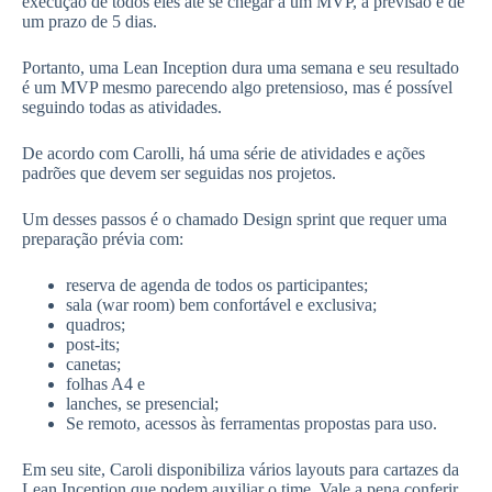
execução de todos eles até se chegar a um MVP, a previsão é de
um prazo de 5 dias.
Portanto, uma Lean Inception dura uma semana e seu resultado
é um MVP mesmo parecendo algo pretensioso, mas é possível
seguindo todas as atividades.
De acordo com Carolli, há uma série de atividades e ações
padrões que devem ser seguidas nos projetos.
Um desses passos é o chamado Design sprint que requer uma
preparação prévia com:
reserva de agenda de todos os participantes;
sala (war room) bem confortável e exclusiva;
quadros;
post-its;
canetas;
folhas A4 e
lanches, se presencial;
Se remoto, acessos às ferramentas propostas para uso.
Em seu site, Caroli disponibiliza vários layouts para cartazes da
Lean Inception que podem auxiliar o time. Vale a pena conferir