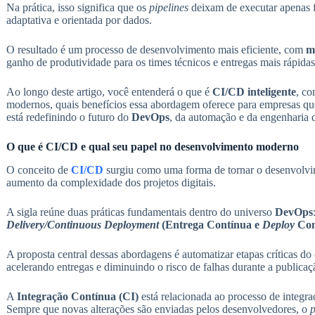
Na prática, isso significa que os
pipelines
deixam de executar apenas f
adaptativa e orientada por dados.
O resultado é um processo de desenvolvimento mais eficiente, com
ma
ganho de produtividade para os times técnicos e entregas mais rápidas
Ao longo deste artigo, você entenderá o que é
CI/CD inteligente
, co
modernos, quais benefícios essa abordagem oferece para empresas que
está redefinindo o futuro do
DevOps
, da automação e da engenharia
O que é CI/CD e qual seu papel no desenvolvimento moderno
O conceito de
CI/CD
surgiu como uma forma de tornar o desenvolv
aumento da complexidade dos projetos digitais.
A sigla reúne duas práticas fundamentais dentro do universo
DevOps
Delivery/Continuous Deployment
(Entrega Contínua e
Deploy
Con
A proposta central dessas abordagens é automatizar etapas críticas d
acelerando entregas e diminuindo o risco de falhas durante a publicaç
A
Integração Contínua (CI)
está relacionada ao processo de integr
Sempre que novas alterações são enviadas pelos desenvolvedores, o
p