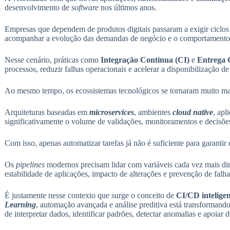
desenvolvimento de
software
nos últimos anos.
Empresas que dependem de produtos digitais passaram a exigir ciclos d
acompanhar a evolução das demandas de negócio e o comportamento 
Nesse cenário, práticas como
Integração Contínua (CI)
e
Entrega 
processos, reduzir falhas operacionais e acelerar a disponibilização 
Ao mesmo tempo, os ecossistemas tecnológicos se tornaram muito ma
Arquiteturas baseadas em
microservices
, ambientes
cloud native
, apl
significativamente o volume de validações, monitoramentos e decisõe
Com isso, apenas automatizar tarefas já não é suficiente para garantir 
Os
pipelines
modernos precisam lidar com variáveis cada vez mais din
estabilidade de aplicações, impacto de alterações e prevenção de fa
É justamente nesse contexto que surge o conceito de
CI/CD inteligen
Learning
, automação avançada e análise preditiva está transformand
de interpretar dados, identificar padrões, detectar anomalias e apoiar