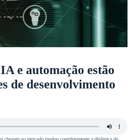
IA e automação estão
es de desenvolvimento
ações chegam ao mercado mudou completamente a dinâmica do