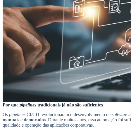
Por que
pipelines
tradicionais já não são suficientes
Os
pipelines
CI/CD revolucionaram o desenvolvimento de
software
a
manuais e demorados
. Durante muitos anos, essa automação foi sufi
qualidade e operação das aplicações corporativas.