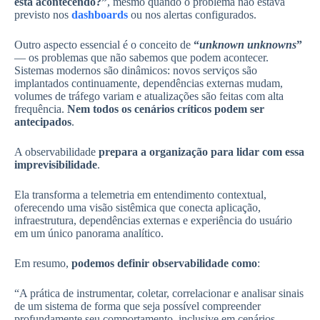
está acontecendo?”
, mesmo quando o problema não estava
previsto nos
dashboards
ou nos alertas configurados.
Outro aspecto essencial é o conceito de
“
unknown unknowns
”
— os problemas que não sabemos que podem acontecer.
Sistemas modernos são dinâmicos: novos serviços são
implantados continuamente, dependências externas mudam,
volumes de tráfego variam e atualizações são feitas com alta
frequência.
Nem todos os cenários críticos podem ser
antecipados
.
A observabilidade
prepara a organização para lidar com essa
imprevisibilidade
.
Ela transforma a telemetria em entendimento contextual,
oferecendo uma visão sistêmica que conecta aplicação,
infraestrutura, dependências externas e experiência do usuário
em um único panorama analítico.
Em resumo,
podemos definir observabilidade como
:
“A prática de instrumentar, coletar, correlacionar e analisar sinais
de um sistema de forma que seja possível compreender
profundamente seu comportamento, inclusive em cenários