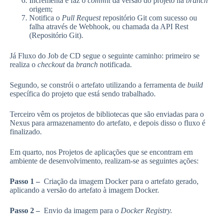
Incrementa e faz o
commit
da versão do projeto na
branch
origem;
Notifica o
Pull Request
repositório Git com sucesso ou
falha através de Webhook, ou chamada da API Rest
(Repositório Git).
Já Fluxo do Job de CD segue o seguinte caminho: primeiro se
realiza o
checkout
da
branch
notificada.
Segundo, se constrói o artefato utilizando a ferramenta de
build
específica do projeto que está sendo trabalhado.
Terceiro vêm os projetos de bibliotecas que são enviadas para o
Nexus para armazenamento do artefato, e depois disso o fluxo é
finalizado.
Em quarto, nos Projetos de aplicações que se encontram em
ambiente de desenvolvimento, realizam-se as seguintes ações:
Passo 1 –
Criação da imagem Docker para o artefato gerado,
aplicando a versão do artefato à imagem Docker.
Passo 2 –
Envio da imagem para o
Docker Registry.