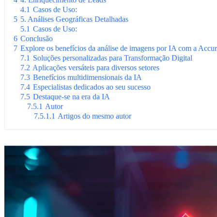
4.1
Casos de Uso:
5
5. Análises Geográficas Detalhadas
5.1
Casos de Uso:
6
Conclusão
7
Explore os benefícios da análise de imagens por IA com a Accur
7.1
Soluções personalizadas para Transformação Digital
7.2
Aplicações versáteis para diversos setores
7.3
Benefícios multidimensionais da IA
7.4
Especialistas dedicados ao seu sucesso
7.5
Destaque-se na era da IA
7.5.1
Autor
7.5.1.1
Artigos do mesmo autor