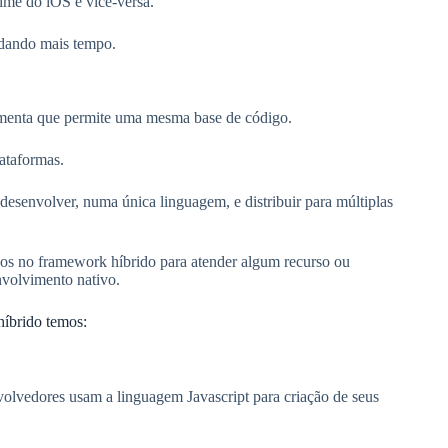
time do iOS e vice-versa.
ndando mais tempo.
amenta que permite uma mesma base de código.
lataformas.
senvolver, numa única linguagem, e distribuir para múltiplas
ndos no framework híbrido para atender algum recurso ou
nvolvimento nativo.
híbrido temos:
lvedores usam a linguagem Javascript para criação de seus