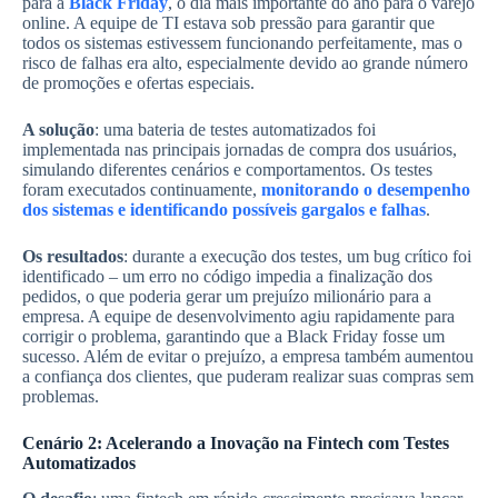
para a
Black Friday
, o dia mais importante do ano para o varejo
online. A equipe de TI estava sob pressão para garantir que
todos os sistemas estivessem funcionando perfeitamente, mas o
risco de falhas era alto, especialmente devido ao grande número
de promoções e ofertas especiais.
A solução
: uma bateria de testes automatizados foi
implementada nas principais jornadas de compra dos usuários,
simulando diferentes cenários e comportamentos. Os testes
foram executados continuamente,
monitorando o desempenho
dos sistemas e identificando possíveis gargalos e falhas
.
Os resultados
: durante a execução dos testes, um bug crítico foi
identificado – um erro no código impedia a finalização dos
pedidos, o que poderia gerar um prejuízo milionário para a
empresa. A equipe de desenvolvimento agiu rapidamente para
corrigir o problema, garantindo que a Black Friday fosse um
sucesso. Além de evitar o prejuízo, a empresa também aumentou
a confiança dos clientes, que puderam realizar suas compras sem
problemas.
Cenário 2: Acelerando a Inovação na Fintech com Testes
Automatizados