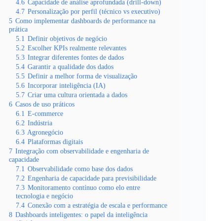
4.6
Capacidade de análise aprofundada (drill-down)
4.7
Personalização por perfil (técnico vs executivo)
5
Como implementar dashboards de performance na
prática
5.1
Definir objetivos de negócio
5.2
Escolher KPIs realmente relevantes
5.3
Integrar diferentes fontes de dados
5.4
Garantir a qualidade dos dados
5.5
Definir a melhor forma de visualização
5.6
Incorporar inteligência (IA)
5.7
Criar uma cultura orientada a dados
6
Casos de uso práticos
6.1
E-commerce
6.2
Indústria
6.3
Agronegócio
6.4
Plataformas digitais
7
Integração com observabilidade e engenharia de
capacidade
7.1
Observabilidade como base dos dados
7.2
Engenharia de capacidade para previsibilidade
7.3
Monitoramento contínuo como elo entre
tecnologia e negócio
7.4
Conexão com a estratégia de escala e performance
8
Dashboards inteligentes: o papel da inteligência