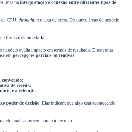
dos, mas na
interpretação e conexão entre diferentes tipos de
so de CPU,
throughput
e taxa de erros. Do outro, áreas de negócio
m de forma
desconectada
.
o negócio avalia impacto em termos de resultado. E sem uma
base em
percepções parciais ou reativas
.
a conversão
;
ativa de receita
;
uário e a retenção
.
ixo poder de decisão
. Elas indicam que algo está acontecendo,
uando analisados sem contexto técnico.