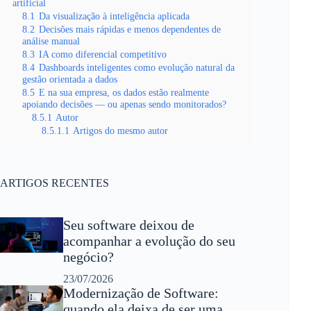
artificial
8.1
Da visualização à inteligência aplicada
8.2
Decisões mais rápidas e menos dependentes de
análise manual
8.3
IA como diferencial competitivo
8.4
Dashboards inteligentes como evolução natural da
gestão orientada a dados
8.5
E na sua empresa, os dados estão realmente
apoiando decisões — ou apenas sendo monitorados?
8.5.1
Autor
8.5.1.1
Artigos do mesmo autor
ARTIGOS RECENTES
Seu software deixou de
acompanhar a evolução do seu
negócio?
23/07/2026
Modernização de Software:
quando ela deixa de ser uma