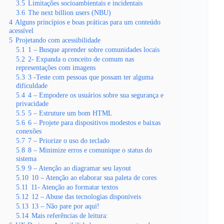
3.5
Limitações socioambientais e incidentais
3.6
The next billion users (NBU)
4
Alguns princípios e boas práticas para um conteúdo
acessível
5
Projetando com acessibilidade
5.1
1 – Busque aprender sobre comunidades locais
5.2
2- Expanda o conceito de comum nas
representações com imagens
5.3
3 -Teste com pessoas que possam ter alguma
dificuldade
5.4
4 – Empodere os usuários sobre sua segurança e
privacidade
5.5
5 – Estruture um bom HTML
5.6
6 – Projete para dispositivos modestos e baixas
conexões
5.7
7 – Priorize o uso do teclado
5.8
8 – Minimize erros e comunique o status do
sistema
5.9
9 – Atenção ao diagramar seu layout
5.10
10 – Atenção ao elaborar sua paleta de cores
5.11
11- Atenção ao formatar textos
5.12
12 – Abuse das tecnologias disponíveis
5.13
13 – Não pare por aqui!
5.14
Mais referências de leitura: