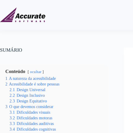
SUMÁRIO
Conteúdo
ocultar
1
A natureza da acessibilidade
2
Acessibilidade é sobre pessoas
2.1
Design Universal
2.2
Design Inclusivo
2.3
Design Equitativo
3
O que devemos considerar
3.1
Dificuldades visuais
3.2
Dificuldades motoras
3.3
Dificuldades auditivas
3.4
Dificuldades cognitivas