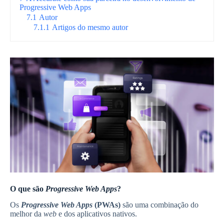
Progressive Web Apps
7.1
Autor
7.1.1
Artigos do mesmo autor
O que são
Progressive Web Apps
?
Os
Progressive Web Apps
(PWAs)
são uma combinação do
melhor da
web
e dos aplicativos nativos.