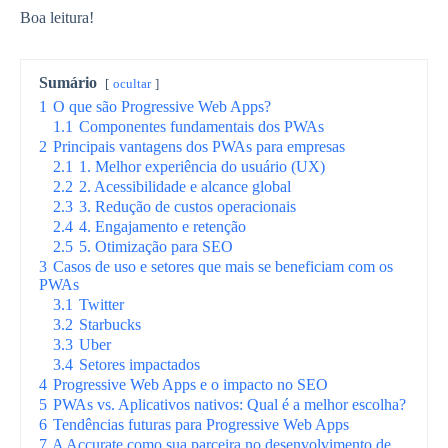
Boa leitura!
Sumário
ocultar
1
O que são Progressive Web Apps?
1.1
Componentes fundamentais dos PWAs
2
Principais vantagens dos PWAs para empresas
2.1
1. Melhor experiência do usuário (UX)
2.2
2. Acessibilidade e alcance global
2.3
3. Redução de custos operacionais
2.4
4. Engajamento e retenção
2.5
5. Otimização para SEO
3
Casos de uso e setores que mais se beneficiam com os
PWAs
3.1
Twitter
3.2
Starbucks
3.3
Uber
3.4
Setores impactados
4
Progressive Web Apps e o impacto no SEO
5
PWAs vs. Aplicativos nativos: Qual é a melhor escolha?
6
Tendências futuras para Progressive Web Apps
7
A Accurate como sua parceira no desenvolvimento de