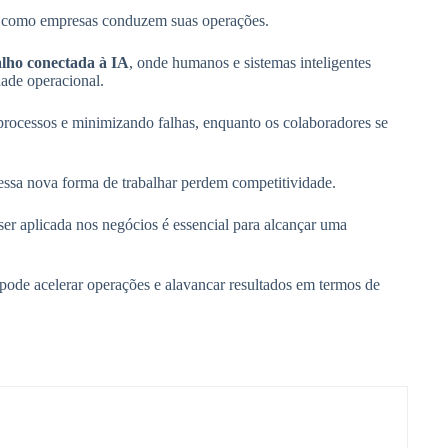
cima
 como empresas conduzem suas operações.
ou
para
alho conectada à IA
, onde humanos e sistemas inteligentes
baixo
dade operacional.
para
aumentar
ou
rocessos e minimizando falhas, enquanto os colaboradores se
diminuir
o
volume.
essa nova forma de trabalhar perdem competitividade.
er aplicada nos negócios é essencial para alcançar uma
pode acelerar operações e alavancar resultados em termos de