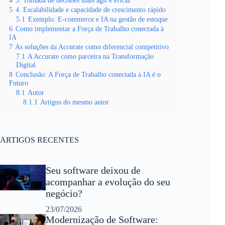
4
3. Tomada de decisões mais ágil e eficaz
5
4. Escalabilidade e capacidade de crescimento rápido
5.1
Exemplo: E-commerce e IA na gestão de estoque
6
Como implementar a Força de Trabalho conectada à
IA
7
As soluções da Accurate como diferencial competitivo
7.1
A Accurate como parceira na Transformação
Digital
8
Conclusão: A Força de Trabalho conectada à IA é o
Futuro
8.1
Autor
8.1.1
Artigos do mesmo autor
ARTIGOS RECENTES
Seu software deixou de
acompanhar a evolução do seu
negócio?
23/07/2026
Modernização de Software: