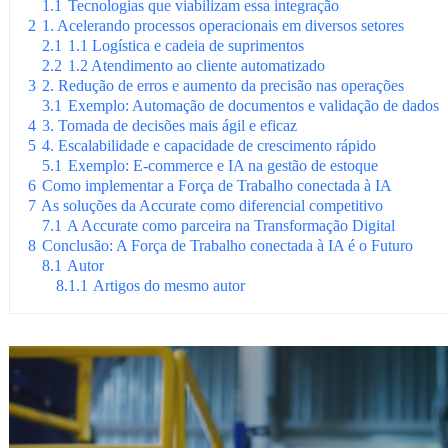
1.1
Tecnologias que viabilizam essa integração
2
1. Acelerando processos operacionais em diversos setores
2.1
1.1 Logística e cadeia de suprimentos
2.2
1.2 Atendimento ao cliente automatizado
3
2. Redução de erros e aumento da precisão nas operações
3.1
Exemplo: Automação de documentos e validação de dados
4
3. Tomada de decisões mais ágil e eficaz
5
4. Escalabilidade e capacidade de crescimento rápido
5.1
Exemplo: E-commerce e IA na gestão de estoque
6
Como implementar a Força de Trabalho conectada à IA
7
As soluções da Accurate como diferencial competitivo
7.1
A Accurate como parceira na Transformação Digital
8
Conclusão: A Força de Trabalho conectada à IA é o Futuro
8.1
Autor
8.1.1
Artigos do mesmo autor