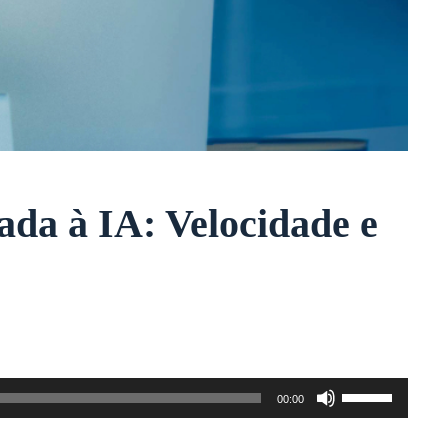
ada à IA: Velocidade e
Use
00:00
as
setas
para