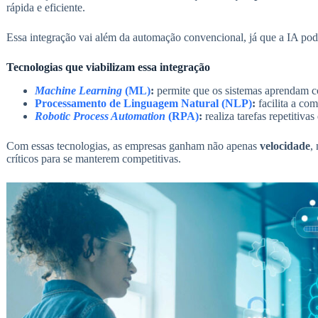
rápida e eficiente.
Essa integração vai além da automação convencional, já que a IA pod
Tecnologias que viabilizam essa integração
Machine Learning
(ML)
:
permite que os sistemas aprendam c
Processamento de Linguagem Natural (NLP)
:
facilita a co
Robotic Process Automation
(RPA)
:
realiza tarefas repetitiva
Com essas tecnologias, as empresas ganham não apenas
velocidade
,
críticos para se manterem competitivas.