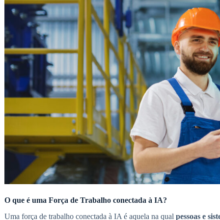
O que é uma Força de Trabalho conectada à IA?
Uma força de trabalho conectada à IA é aquela na qual
pessoas e sist