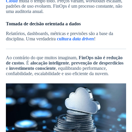
Cloud
muda o tempo todo. Preços variam,
workloads
escalam,
padrões de uso evoluem. FinOps é um processo constante, não
uma auditoria anual.
Tomada de decisão orientada a dados
Relatórios, dashboards, métricas e previsões são a base da
disciplina. Uma verdadeira
cultura
data driven
!
Ao contrário do que muitos imaginam,
FinOps não é redução
de custos
. É
alocação inteligente
,
prevenção de desperdícios
e
investimento consciente
, equilibrando performance,
confiabilidade, escalabilidade e uso eficiente da nuvem.