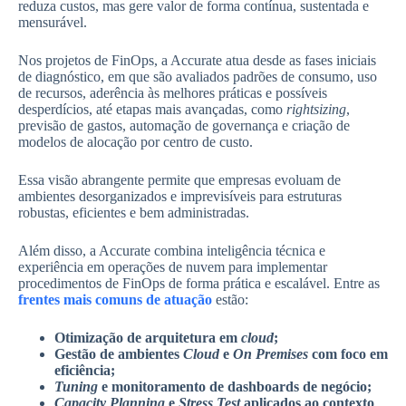
reduza custos, mas gere valor de forma contínua, sustentada e
mensurável.
Nos projetos de FinOps, a Accurate atua desde as fases iniciais
de diagnóstico, em que são avaliados padrões de consumo, uso
de recursos, aderência às melhores práticas e possíveis
desperdícios, até etapas mais avançadas, como
rightsizing
,
previsão de gastos, automação de governança e criação de
modelos de alocação por centro de custo.
Essa visão abrangente permite que empresas evoluam de
ambientes desorganizados e imprevisíveis para estruturas
robustas, eficientes e bem administradas.
Além disso, a Accurate combina inteligência técnica e
experiência em operações de nuvem para implementar
procedimentos de FinOps de forma prática e escalável. Entre as
frentes mais comuns de atuação
estão:
Otimização de arquitetura em
cloud
;
Gestão de ambientes
Cloud
e
On Premises
com foco em
eficiência;
Tuning
e monitoramento de dashboards de negócio;
Capacity Planning
e
Stress Test
aplicados ao contexto