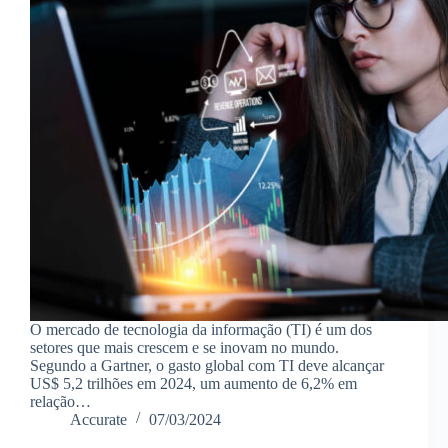
O mercado de tecnologia da informação (TI) é um dos
setores que mais crescem e se inovam no mundo.
Segundo a Gartner, o gasto global com TI deve alcançar
US$ 5,2 trilhões em 2024, um aumento de 6,2% em
relação…
Accurate
07/03/2024