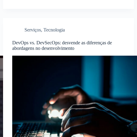
Serviços
,
Tecnologia
DevOps vs. DevSecOps: desvende as diferenças de
abordagens no desenvolvimento