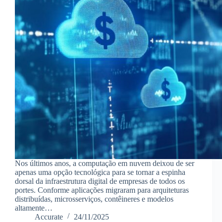
Nos últimos anos, a computação em nuvem deixou de ser
apenas uma opção tecnológica para se tornar a espinha
dorsal da infraestrutura digital de empresas de todos os
portes. Conforme aplicações migraram para arquiteturas
distribuídas, microsserviços, contêineres e modelos
altamente…
Accurate
24/11/2025