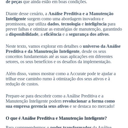
de peças
que ainda estão em boas condições.
Diante desse cenário, a
Análise Preditiva e a Manutenção
Inteligente
surgem como uma abordagem inovadora e
promissora, que utiliza
dados
,
tecnologia
e
inteligência
para
prever falhas e otimizar as estratégias de manutenção, garantindo
a
disponibilidade
, a
eficiência
e a
segurança dos ativos
.
Neste texto, vamos explorar em detalhes o
universo da Análise
Preditiva e da Manutenção Inteligente
, desde os seus
conceitos fundamentais até as suas aplicações em diferentes
setores, os seus benefícios e os desafios da implementação.
Além disso, vamos mostrar como a Accurate pode te ajudar a
trilhar esse caminho rumo à otimização dos seus ativos e à
redução de custos.
Prepare-se para descobrir como a Análise Preditiva e a
Manutenção Inteligente podem
revolucionar a forma como
sua empresa gerencia seus ativos
e se destaca no mercado!
O que é Análise Preditiva e Manutenção Inteligente?
Para compreendermos o
poder transformador
da Análise