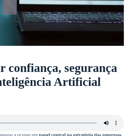
 confiança, segurança
eligência Artificial
 passou a ocupar um
papel central na estratégia das empresas
.