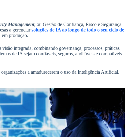
curity Management
, ou Gestão de Confiança, Risco e Segurança
esas a gerenciar
soluções de IA ao longo de todo o seu ciclo de
a em produção.
a visão integrada, combinando governança, processos, práticas
stemas de IA sejam confiáveis, seguros, auditáveis e compatíveis
rganizações a amadurecerem o uso da Inteligência Artificial,