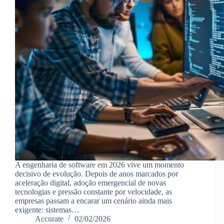
A engenharia de software em 2026 vive um momento
decisivo de evolução. Depois de anos marcados por
aceleração digital, adoção emergencial de novas
tecnologias e pressão constante por velocidade, as
empresas passam a encarar um cenário ainda mais
exigente: sistemas…
Accurate
02/02/2026