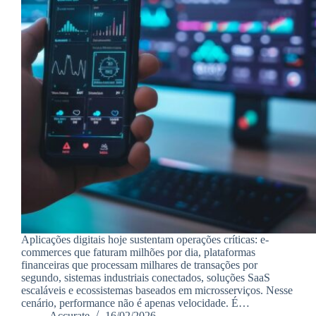
Aplicações digitais hoje sustentam operações críticas: e-
commerces que faturam milhões por dia, plataformas
financeiras que processam milhares de transações por
segundo, sistemas industriais conectados, soluções SaaS
escaláveis e ecossistemas baseados em microsserviços. Nesse
cenário, performance não é apenas velocidade. É…
Accurate
16/02/2026