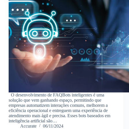
O desenvolvimento de FAQBots inteligentes é uma
solução que vem ganhando espaço, permitindo que
empresas automatizem interações comuns, melhorem a
eficiência operacional e entreguem uma experiência de
atendimento mais ágil e precisa. Esses bots baseados em
inteligência artificial são…
Accurate
06/11/2024