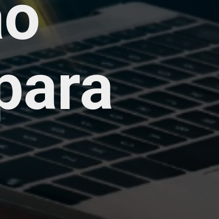
ão
para