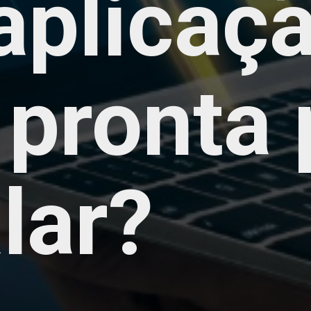
aplicaç
 pronta 
lar?