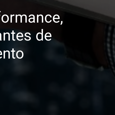
formance,
antes de
ento