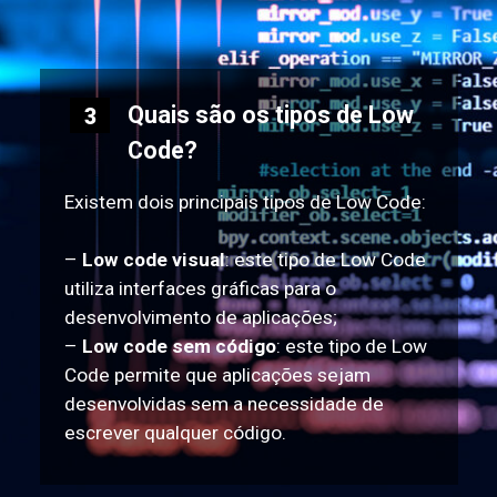
Quais são os tipos de Low
3
Code?
Existem dois principais tipos de Low Code:
–
Low code visual
: este tipo de Low Code
utiliza interfaces gráficas para o
desenvolvimento de aplicações;
–
Low code sem código
: este tipo de Low
Code permite que aplicações sejam
desenvolvidas sem a necessidade de
escrever qualquer código.