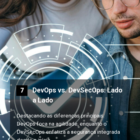
DevOps vs. DevSecOps: Lado
7
a Lado
Destacando as diferenças principais:
DevOps foca na agilidade, enquanto o
DevSecOps enfatiza a segurança integrada