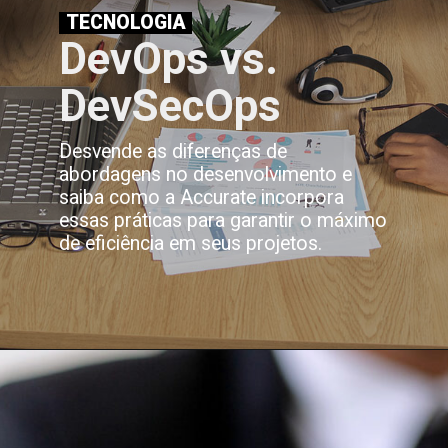
TECNOLOGIA
DevOps vs.
DevSecOps
Desvende as diferenças de
abordagens no desenvolvimento e
saiba como a Accurate incorpora
essas práticas para garantir o máximo
de eficiência em seus projetos.