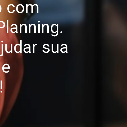
ro com
Planning.
judar sua
 e
!