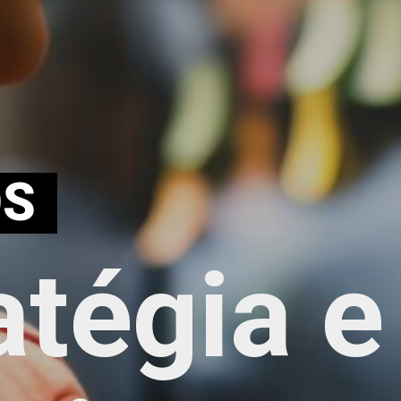
OS
atégia e