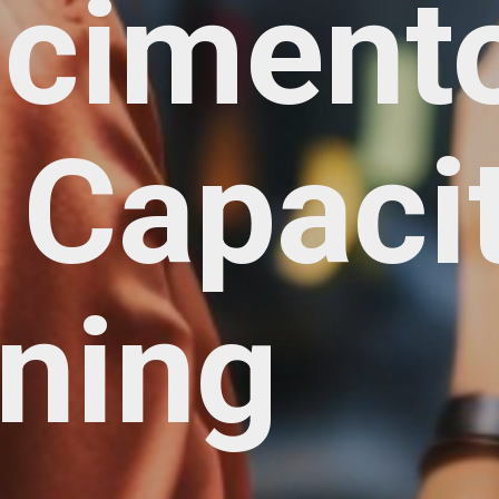
sciment
Capaci
ning