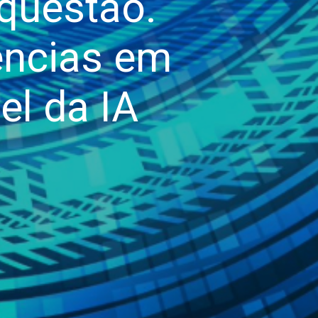
questão.
ências em
el da IA