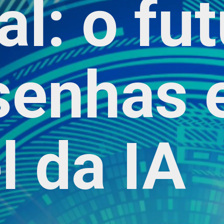
al: o fu
senhas 
l da IA