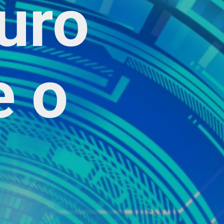
turo
e o