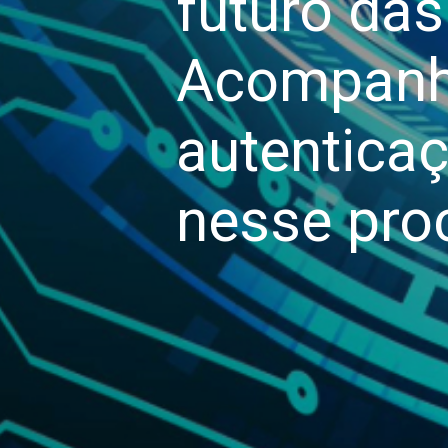
futuro da
Acompanhe
autenticaç
nesse pro