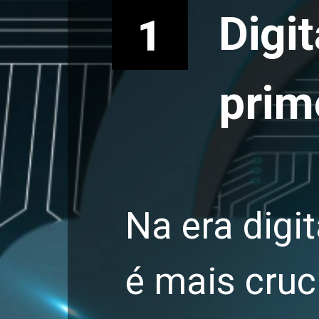
Digi
1
prim
Na era digi
é mais cruc