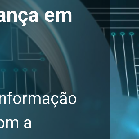
rança em
 informação
Com a