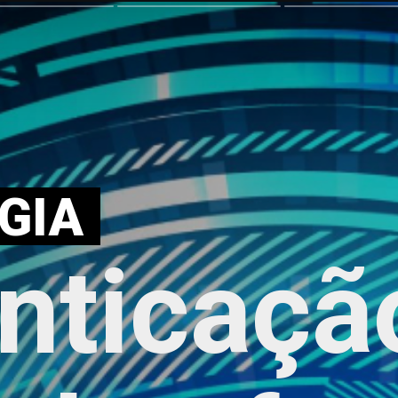
GIA
nticaçã