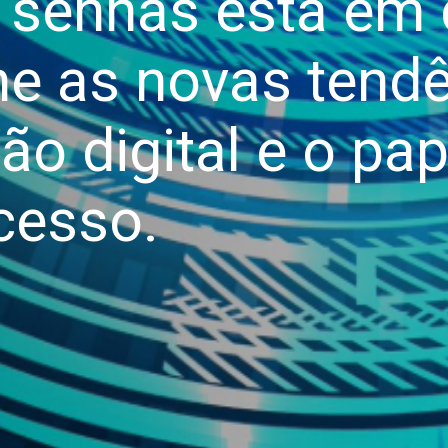
s senhas está em 
 as novas tend
ão digital e o pap
cesso.