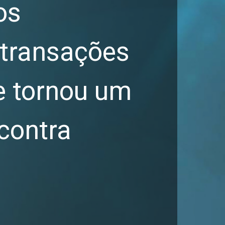
os
 transações
se tornou um
contra