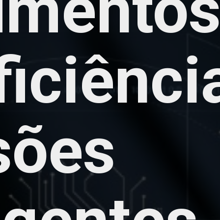
umentos
ficiênci
sões