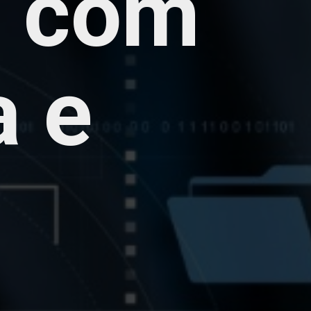
 com
a e