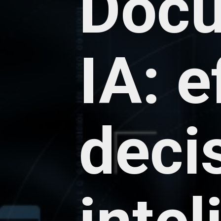
Doc
IA: e
deci