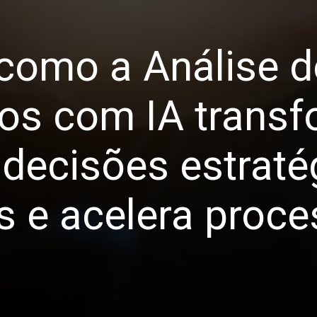
como a Análise d
s com IA transf
decisões estraté
s e acelera proc
.