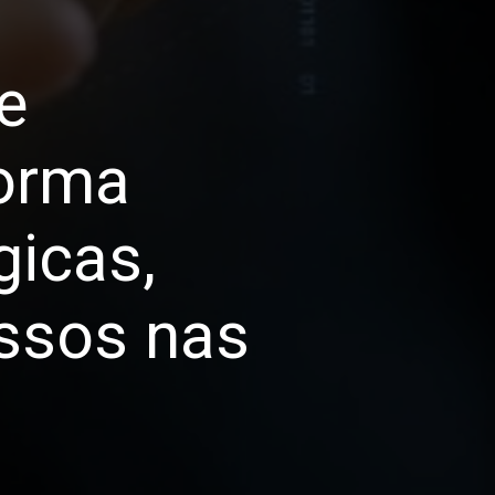
e
orma
gicas,
essos nas